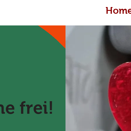
Hom
e frei!