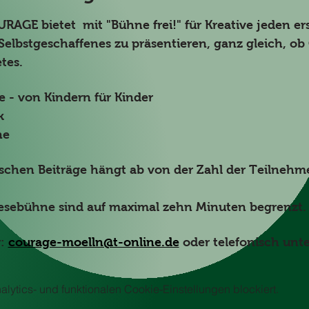
AGE bietet  mit "Bühne frei!" für Kreative jeden e
Selbstgeschaffenes zu präsentieren, ganz gleich, ob
tes.
 - von Kindern für Kinder
k
ne
ischen Beiträge hängt ab von der Zahl der Teilneh
Lesebühne sind auf maximal zehn Minuten begrenzt.
: 
courage-moelln@t-online.de
 oder telefonisch un
ytics- und funktionalen Cookie-Einstellungen blockiert.