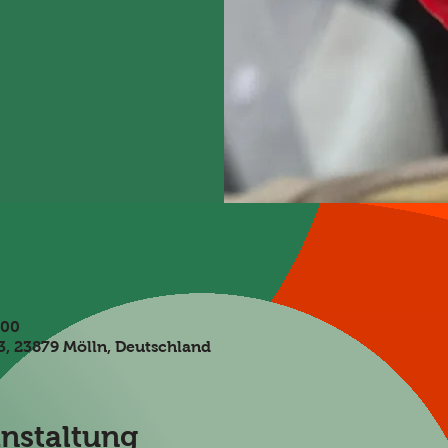
:00
, 23879 Mölln, Deutschland
anstaltung