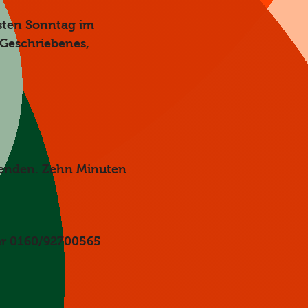
rsten Sonntag im 
 Geschriebenes, 
menden. Zehn Minuten 
ter 0160/92700565