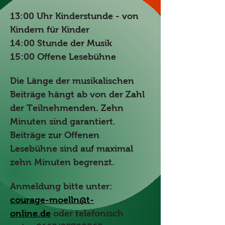
13:00 Uhr Kinderstunde - von 
Kindern für Kinder
14:00 Stunde der Musik
15:00 Offene Lesebühne
Die Länge der musikalischen 
Beiträge hängt ab von der Zahl 
der Teilnehmenden. Zehn 
Minuten sind garantiert.
Beiträge zur Offenen 
Lesebühne sind auf maximal 
zehn Minuten begrenzt.
Anmeldung bitte unter: 
courage-moelln@t-
online.de
 oder telefonisch 