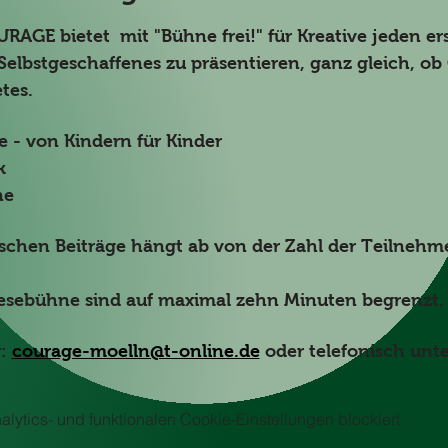
AGE bietet  mit "Bühne frei!" für Kreative jeden e
Selbstgeschaffenes zu präsentieren, ganz gleich, ob
tes.
 - von Kindern für Kinder
k
ne
ischen Beiträge hängt ab von der Zahl der Teilneh
Lesebühne sind auf maximal zehn Minuten begrenzt.
: 
courage-moelln@t-online.de
 oder telefonisch un
ytics- und funktionalen Cookie-Einstellungen blockiert.