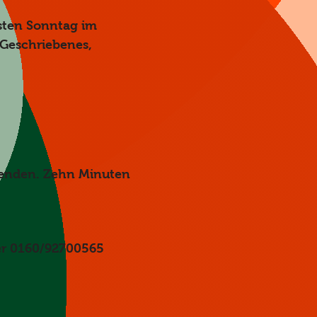
rsten Sonntag im 
 Geschriebenes, 
menden. Zehn Minuten 
ter 0160/92700565