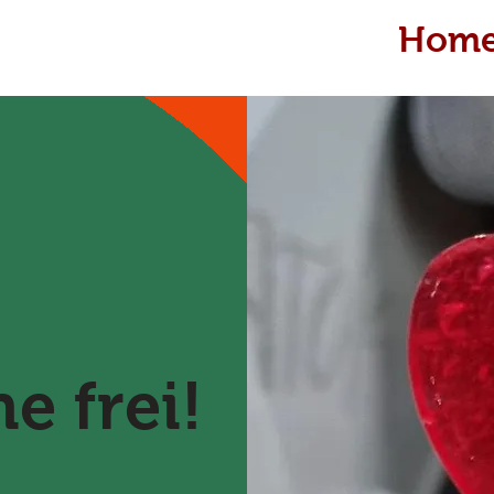
Hom
e frei!