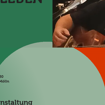
30
Mölln
anstaltung