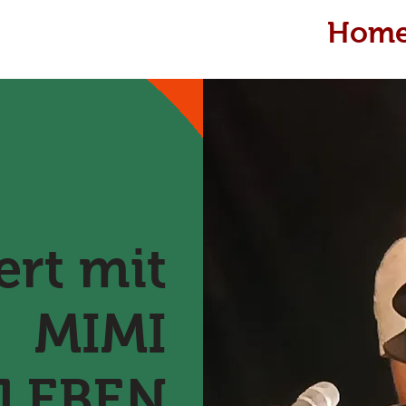
Hom
ert mit
MIMI
LEBEN