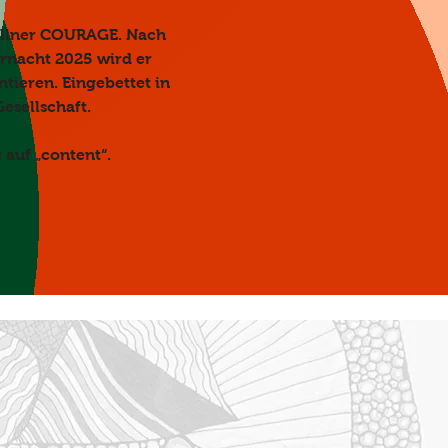
llner COURAGE. Nach 
nacht 2025 wird er 
ieren. Eingebettet in 
esellschaft.
 auf „content“.