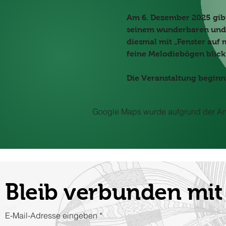
Am 6. Dezember 2025 gibt
seinem wunderbaren und 
diesmal mit „Fenster auf
feine Melodiebögen blickt
Die Veranstaltung beginnt 
Google Maps wurde aufgrund der Anal
Bleib verbunden m
E-Mail-Adresse eingeben