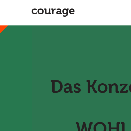
courage
Das Konz
WOHL