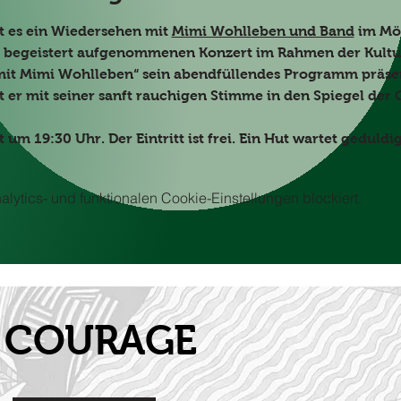
 es ein Wiedersehen mit 
Mimi Wohlleben und Band
 im Mö
begeistert aufgenommenen Konzert im Rahmen der Kultur
 mit Mimi Wohlleben“ sein abendfüllendes Programm präsent
 er mit seiner sanft rauchigen Stimme in den Spiegel der G
um 19:30 Uhr. Der Eintritt ist frei. Ein Hut wartet geduldig
ytics- und funktionalen Cookie-Einstellungen blockiert.
it COURAGE