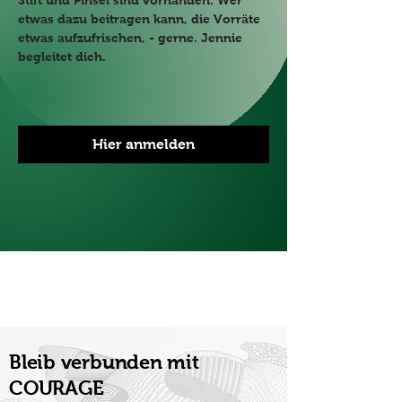
Stift und Pinsel sind vorhanden. Wer 
etwas dazu beitragen kann, die Vorräte 
etwas aufzufrischen, - gerne. Jennie 
begleitet dich.
Hier anmelden
Bleib verbunden mit
COURAGE