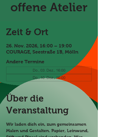
offene Atelier
Zeit & Ort
26. Nov. 2026, 16:00 – 19:00
COURAGE, Seestraße 1B, Mölln
Andere Termine
Do., 03. Dez., 16:00
Do., 10. Dez., 16:00
Über die
Veranstaltung
Wir laden dich ein, zum gemeinsamen 
Malen und Gestalten. Papier, Leinwand, 