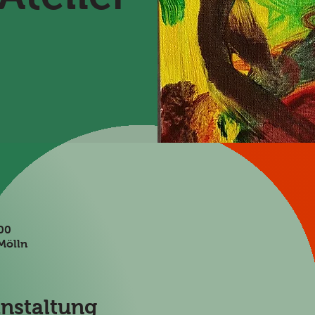
:00
Mölln
anstaltung