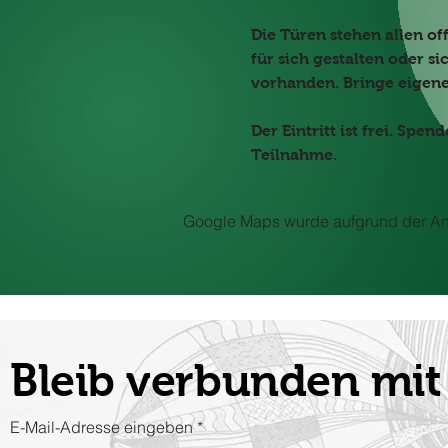
Die Türen stehen allen of
für sich gestalten oder si
vorhanden. Bringe eigene
Der Eintritt ist frei. Sp
Teilnahme.
Google Maps wurde aufgrund der Anal
Bleib verbunden m
E-Mail-Adresse eingeben