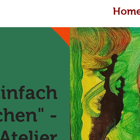
Hom
Einfach
hen" -
Atelier