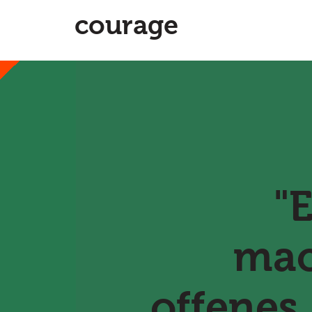
courage
"
mac
offenes 