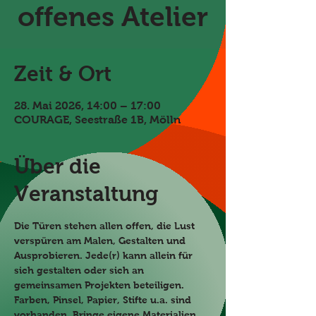
offenes Atelier
Zeit & Ort
28. Mai 2026, 14:00 – 17:00
COURAGE, Seestraße 1B, Mölln
Über die
Veranstaltung
Die Türen stehen allen offen, die Lust 
verspüren am Malen, Gestalten und 
Ausprobieren. Jede(r) kann allein für 
sich gestalten oder sich an 
gemeinsamen Projekten beteiligen. 
Farben, Pinsel, Papier, Stifte u.a. sind 
vorhanden. Bringe eigene Materialien 