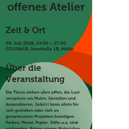
offenes Atelier
Zeit & Ort
09. Juli 2026, 14:00 – 17:00
COURAGE, Seestraße 1B, Mölln
Über die
Veranstaltung
Die Türen stehen allen offen, die Lust 
verspüren am Malen, Gestalten und 
Ausprobieren. Jede(r) kann allein für 
sich gestalten oder sich an 
gemeinsamen Projekten beteiligen. 
Farben, Pinsel, Papier, Stifte u.a. sind 
vorhanden. Bringe eigene Materialien 