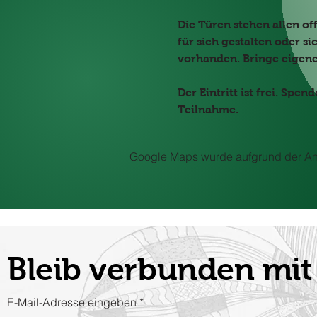
Die Türen stehen allen of
für sich gestalten oder si
vorhanden. Bringe eigene
Der Eintritt ist frei. Sp
Teilnahme.
Google Maps wurde aufgrund der Anal
Bleib verbunden m
E-Mail-Adresse eingeben