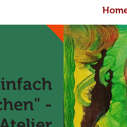
Hom
Einfach
hen" -
Atelier