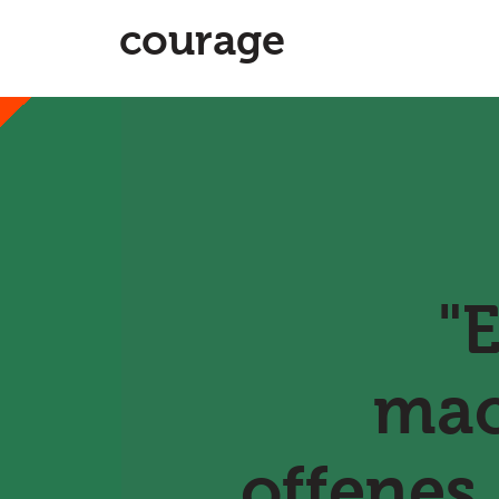
courage
"
mac
offenes 