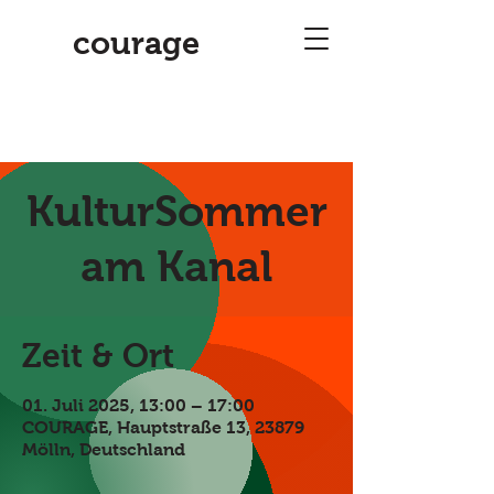
courage
KulturSommer
am Kanal
Zeit & Ort
01. Juli 2025, 13:00 – 17:00
COURAGE, Hauptstraße 13, 23879
Mölln, Deutschland