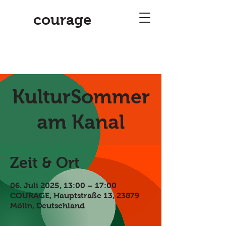
courage
KulturSommer
am Kanal
Zeit & Ort
06. Juli 2025, 13:00 – 17:00
COURAGE, Hauptstraße 13, 23879
Mölln, Deutschland