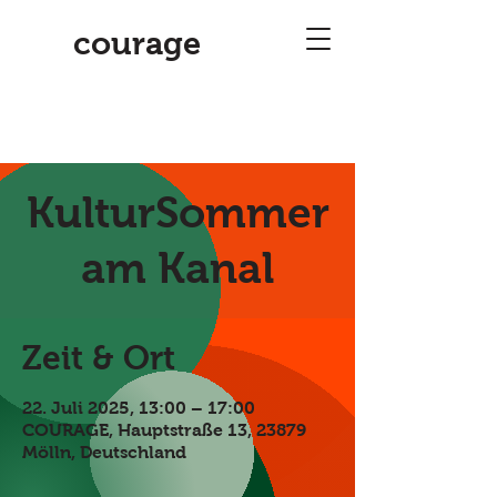
courage
KulturSommer
am Kanal
Zeit & Ort
22. Juli 2025, 13:00 – 17:00
COURAGE, Hauptstraße 13, 23879
Mölln, Deutschland