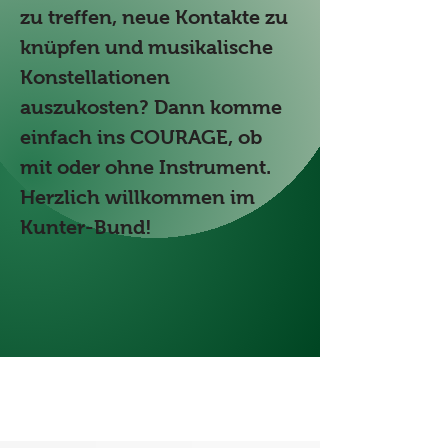
zu treffen, neue Kontakte zu 
knüpfen und musikalische 
Konstellationen 
auszukosten? Dann komme 
einfach ins COURAGE, ob 
mit oder ohne Instrument. 
Herzlich willkommen im 
Kunter-Bund!