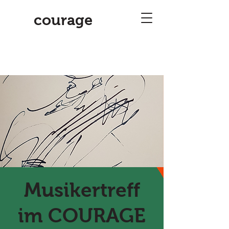
courage
Musikertreff
im COURAGE