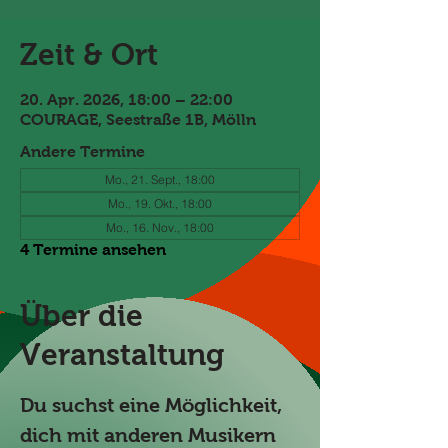
Zeit & Ort
20. Apr. 2026, 18:00 – 22:00
COURAGE, Seestraße 1B, Mölln
Andere Termine
Mo., 21. Sept., 18:00
Mo., 19. Okt., 18:00
Mo., 16. Nov., 18:00
4 Termine ansehen
Über die
Veranstaltung
Du suchst eine Möglichkeit, 
dich mit anderen Musikern 