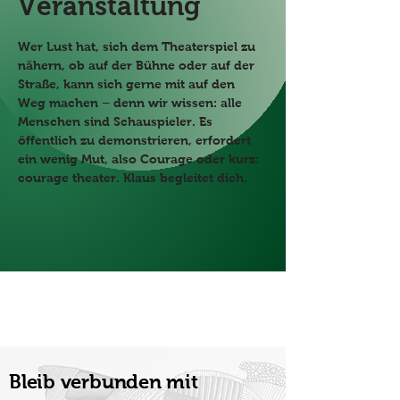
Veranstaltung
Wer Lust hat, sich dem Theaterspiel zu 
nähern, ob auf der Bühne oder auf der 
Straße, kann sich gerne mit auf den 
Weg machen – denn wir wissen: alle 
Menschen sind Schauspieler. Es 
öffentlich zu demonstrieren, erfordert 
ein wenig Mut, also Courage oder kurz: 
courage theater. Klaus begleitet dich.
Bleib verbunden mit