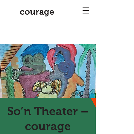
courage
So’n Theater –
courage