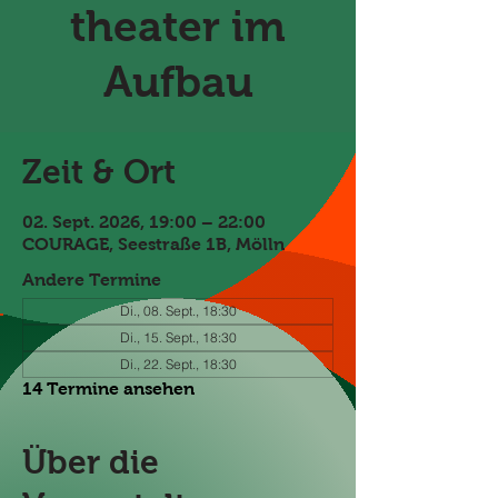
theater im
Aufbau
Zeit & Ort
02. Sept. 2026, 19:00 – 22:00
COURAGE, Seestraße 1B, Mölln
Andere Termine
Di., 08. Sept., 18:30
Di., 15. Sept., 18:30
Di., 22. Sept., 18:30
14 Termine ansehen
Über die