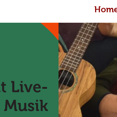
Hom
 Live-
Musik