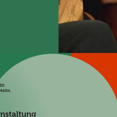
:30
Mölln
anstaltung