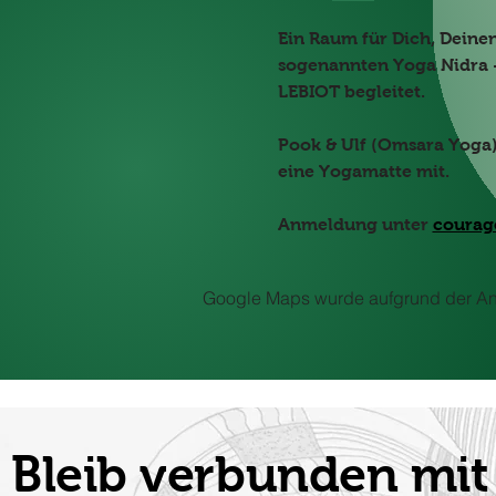
Ein Raum für Dich, Deine
sogenannten Yoga Nidra -
LEBIOT begleitet.
Pook & Ulf (Omsara Yoga) 
eine Yogamatte mit.
Anmeldung unter 
courag
Google Maps wurde aufgrund der Anal
Bleib verbunden m