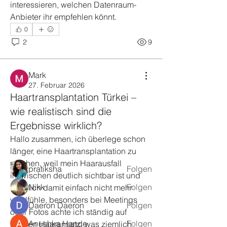
interessieren, welchen Datenraum-
Anbieter ihr empfehlen könnt.
0
2
9
Mark
27. Februar 2026
Info
Haartransplantation Türkei –
Welcome to the group! You can
wie realistisch sind die
connect with other members, ge
...
Weiterlesen
Ergebnisse wirklich?
Hallo zusammen, ich überlege schon 
länger, eine Haartransplantation zu 
Mitglieder
machen, weil mein Haarausfall 
pratiksha
Folgen
inzwischen deutlich sichtbar ist und 
Nikk
Folgen
ich mich damit einfach nicht mehr 
wohlfühle, besonders bei Meetings 
Daeron Daeron
Folgen
oder Fotos achte ich ständig auf 
Anushka Hande
Folgen
meinen Haaransatz, was ziemlich 