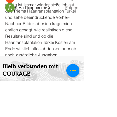
nervig ist. Immer wieder stoße ich auf 
Діма Покровський
Folgen
das Thema Haartransplantation Türkei 
Alle Mitglieder anzeigen (79)
und sehe beeindruckende Vorher-
Nachher-Bilder, aber ich frage mich 
ehrlich gesagt, wie realistisch diese 
Resultate sind und ob die 
Haartransplantation Türkei Kosten am 
Ende wirklich alles abdecken oder ob 
noch zusätzliche Ausgaben 
dazukommen. Mich interessiert auch, 
Bleib verbunden mit
ob das Ergebnis langfristig stabil 
COURAGE
bleibt oder ob man nach ein paar 
Jahren erneut eingreifen muss, denn 
ich möchte eine dauerhafte Lösung 
E-Mail-Adresse eingeben
und kein kurzfristiges Experiment, 
vielleicht hat hier jemand echte 
Erfahrungen gesammelt und kann 
berichten, wie natürlich das Resultat 
verbinden