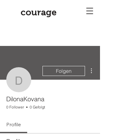
courage
Weitere Optionen
Folgen
DilonaKovana
DilonaKovana
0 Follower
0 Gefolgt
Profile