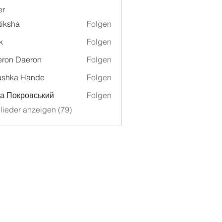
er
tiksha
Folgen
k
Folgen
ron Daeron
Folgen
ushka Hande
Folgen
а Покровський
Folgen
glieder anzeigen (79)