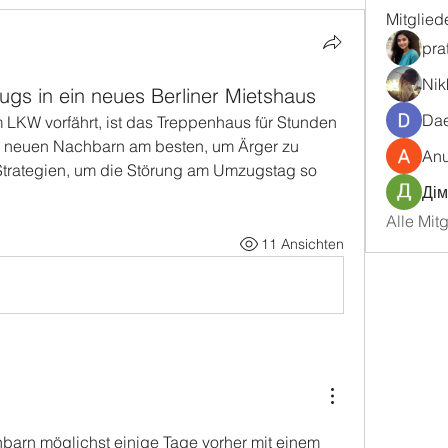
Mitglied
pra
Nik
ugs in ein neues Berliner Mietshaus
Dae
KW vorfährt, ist das Treppenhaus für Stunden 
ure neuen Nachbarn am besten, um Ärger zu 
An
Strategien, um die Störung am Umzugstag so 
Дім
Alle Mit
11 Ansichten
barn möglichst einige Tage vorher mit einem 