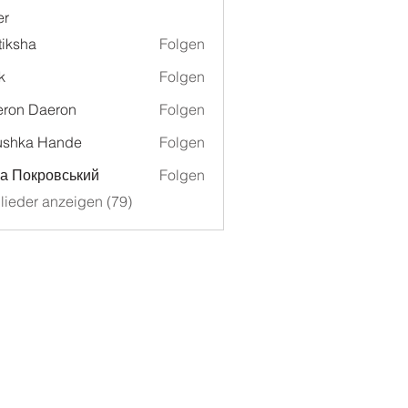
er
tiksha
Folgen
k
Folgen
ron Daeron
Folgen
ushka Hande
Folgen
а Покровський
Folgen
glieder anzeigen (79)