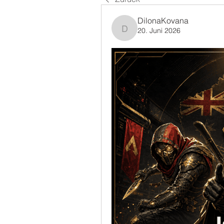
DilonaKovana
20. Juni 2026
DilonaKovana