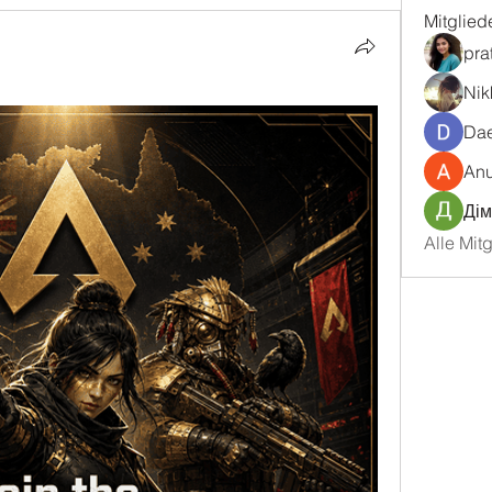
Mitglied
pra
Nik
Dae
An
Дім
Alle Mit