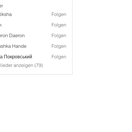
er
tiksha
Folgen
k
Folgen
ron Daeron
Folgen
ushka Hande
Folgen
а Покровський
Folgen
glieder anzeigen (79)