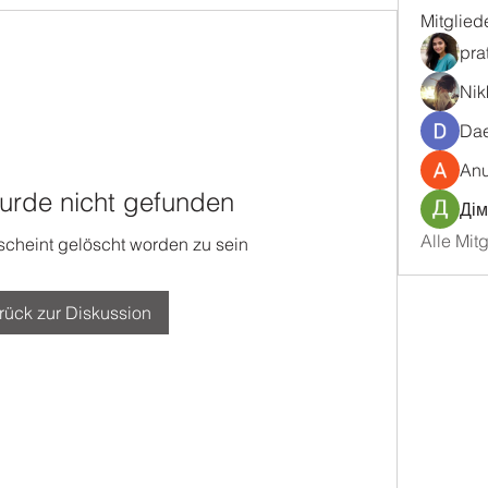
Mitglied
pra
Nik
Dae
An
urde nicht gefunden
Дім
Alle Mit
 scheint gelöscht worden zu sein
rück zur Diskussion