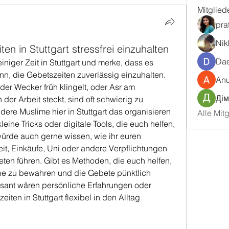
Mitglied
pra
Nik
en in Stuttgart stressfrei einzuhalten
Dae
niger Zeit in Stuttgart und merke, dass es 
nn, die Gebetszeiten zuverlässig einzuhalten. 
An
er Wecker früh klingelt, oder Asr am 
Дім
er Arbeit steckt, sind oft schwierig zu 
dere Muslime hier in Stuttgart das organisieren 
Alle Mit
leine Tricks oder digitale Tools, die euch helfen, 
ürde auch gerne wissen, wie ihr euren 
it, Einkäufe, Uni oder andere Verpflichtungen 
eten führen. Gibt es Methoden, die euch helfen, 
he zu bewahren und die Gebete pünktlich 
sant wären persönliche Erfahrungen oder 
iten in Stuttgart flexibel in den Alltag 