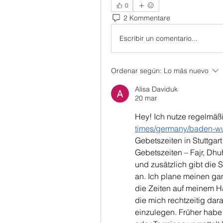
0
2 Kommentare
Escribir un comentario...
Ordenar según:
Lo más nuevo
Alisa Daviduk
20 mar
Hey! Ich nutze regelmäßi
times/germany/baden-wu
Gebetszeiten in Stuttgart
Gebetszeiten – Fajr, Dhuh
und zusätzlich gibt die S
an. Ich plane meinen ga
die Zeiten auf meinem Ha
die mich rechtzeitig dar
einzulegen. Früher habe i