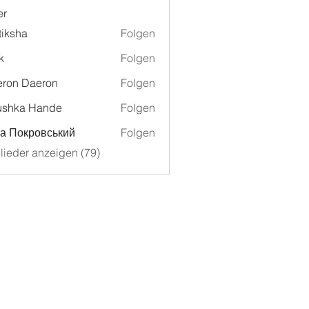
er
tiksha
Folgen
k
Folgen
ron Daeron
Folgen
ushka Hande
Folgen
а Покровський
Folgen
glieder anzeigen (79)